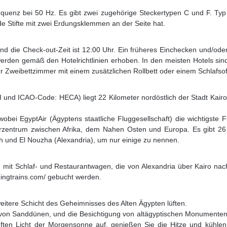
uenz bei 50 Hz. Es gibt zwei zugehörige Steckertypen C und F. Typ C
nde Stifte mit zwei Erdungsklemmen an der Seite hat.
und die Check-out-Zeit ist 12:00 Uhr. Ein früheres Einchecken und/od
werden gemäß den Hotelrichtlinien erhoben. In den meisten Hotels si
r Zweibettzimmer mit einem zusätzlichen Rollbett oder einem Schlafso
I und ICAO-Code: HECA) liegt 22 Kilometer nordöstlich der Stadt Kairo
obei EgyptAir (Ägyptens staatliche Fluggesellschaft) die wichtigste
eilerzentrum zwischen Afrika, dem Nahen Osten und Europa. Es gibt 
h und El Nouzha (Alexandria), um nur einige zu nennen.
ge mit Schlaf- und Restaurantwagen, die von Alexandria über Kairo n
pingtrains.com/ gebucht werden.
weitere Schicht des Geheimnisses des Alten Ägypten lüften.
en von Sanddünen, und die Besichtigung von altägyptischen Monume
ten Licht der Morgensonne auf, genießen Sie die Hitze und kühlen 