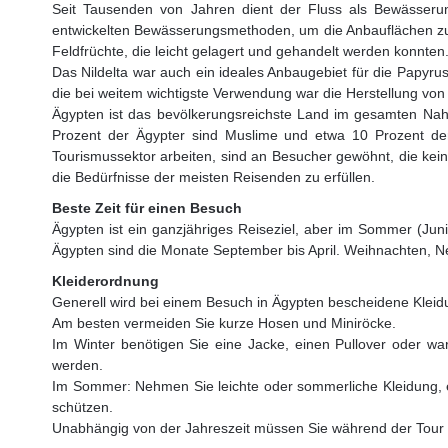
Seit Tausenden von Jahren dient der Fluss als Bewässerun
entwickelten Bewässerungsmethoden, um die Anbauflächen zu 
Feldfrüchte, die leicht gelagert und gehandelt werden konnten
Das Nildelta war auch ein ideales Anbaugebiet für die Papyrusp
die bei weitem wichtigste Verwendung war die Herstellung von 
Ägypten ist das bevölkerungsreichste Land im gesamten Nah
Prozent der Ägypter sind Muslime und etwa 10 Prozent der Äg
Tourismussektor arbeiten, sind an Besucher gewöhnt, die kei
die Bedürfnisse der meisten Reisenden zu erfüllen.
Beste Zeit für einen Besuch
Ägypten ist ein ganzjähriges Reiseziel, aber im Sommer (Juni
Ägypten sind die Monate September bis April. Weihnachten, Ne
Kleiderordnung
Generell wird bei einem Besuch in Ägypten bescheidene Klei
Am besten vermeiden Sie kurze Hosen und Miniröcke.
Im Winter benötigen Sie eine Jacke, einen Pullover oder 
werden.
Im Sommer: Nehmen Sie leichte oder sommerliche Kleidung, e
schützen.
Unabhängig von der Jahreszeit müssen Sie während der Tour 