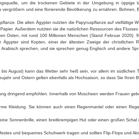
gsquelle, um die trockenen Gebiete in der Umgebung in üppige lan
vergrößern und eine florierende Bevölkerung zu ernähren. Bohnen, B
.
flanze. Die alten Ägypter nutzten die Papyruspflanze auf vielfältige We
Papier. Außerdem nutzten sie die natürlichen Ressourcen des Flusses f
en Osten, mit rund 100 Millionen Menschen (Stand Februar 2020). 9
ypter sind Kopten, einer der ältesten Zweige der christlichen Reli
n Arabisch sprechen, und sie sprechen genug Englisch und andere Spr
 bis August) kann das Wetter sehr heiß sein, vor allem im südlichen 
ujahr und Ostern gelten ebenfalls als Hochsaison, so dass Sie Ihren 
dung dringend empfohlen. Innerhalb von Moscheen werden Frauen gebet
warme Kleidung. Sie können auch einen Regenmantel oder einen Reg
ine Sonnenbrille, einen breitkrempigen Hut oder einen großen Schal 
festes und bequemes Schuhwerk tragen und sollten Flip-Flops und A