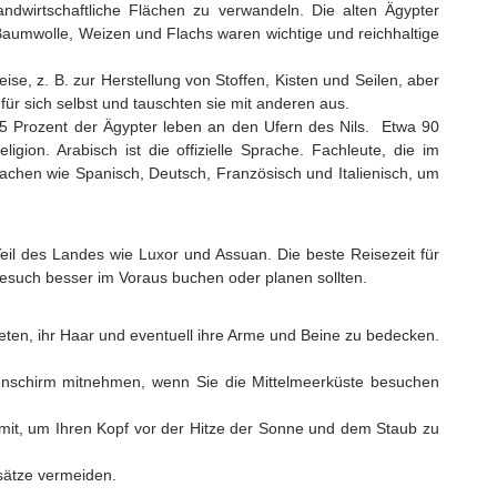
dwirtschaftliche Flächen zu verwandeln. Die alten Ägypter
aumwolle, Weizen und Flachs waren wichtige und reichhaltige
ise, z. B. zur Herstellung von Stoffen, Kisten und Seilen, aber
ür sich selbst und tauschten sie mit anderen aus.
5 Prozent der Ägypter leben an den Ufern des Nils. Etwa 90
gion. Arabisch ist die offizielle Sprache. Fachleute, die im
achen wie Spanisch, Deutsch, Französisch und Italienisch, um
Teil des Landes wie Luxor und Assuan. Die beste Reisezeit für
Besuch besser im Voraus buchen oder planen sollten.
en, ihr Haar und eventuell ihre Arme und Beine zu bedecken.
enschirm mitnehmen, wenn Sie die Mittelmeerküste besuchen
mit, um Ihren Kopf vor der Hitze der Sonne und dem Staub zu
bsätze vermeiden.