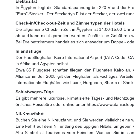
Elektrizität
In Ägypten liegt die Standardspannung bei 220 V und die Freq
"Euro"-Stecker. Der Steckertyp F ist der Stecker, der zwei ru
Check-in/Check-out-Zeit und Zimmertypen der Hotels
Die allgemeine Check-in-Zeit in Ägypten ist 14:00-15:00 Uhr 
ab und kann nicht garantiert werden. Zusätzliche Gebühren 
Bei Dreibettzimmern handelt es sich entweder um Doppel- ode
Inlandsflüge
Der Hauptflughafen Kairo International Airport (IATA-Code: CA
in Afrika und Ägypten selbst.
Etwa 65 Fluggesellschaften fliegen den Flughafen Kairo an, w
Alliance im Juli 2008 gilt der Flughafen als wichtiges Vert
internationale Flughäfen wie Luxor, Hurghada, Sharm el-Sheik
Schlafwagen-Züge
Es gibt mehrere luxuriöse, klimatisierte Tages- und Nachtzü
örtliches Reisebüro oder online unter https://www.wataniaslee
Nil-Kreuzfahrt
Buchen Sie eine Nilkreuzfahrt, und Sie werden vielleicht eine 
Eine Fahrt auf dem Nil entlang des üppigen Niltals, umgeb
Abu Simbel ist Tourismus vom Feinsten. Wachen Sie im sanf