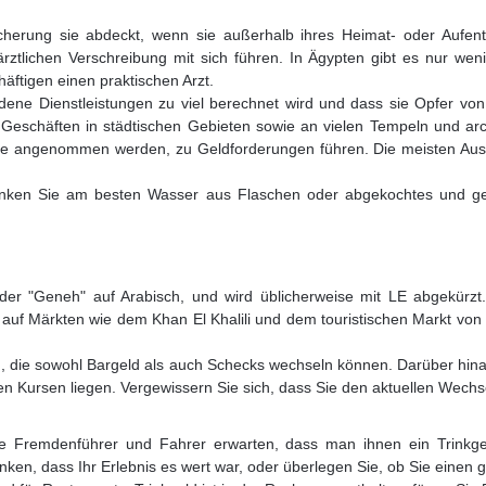
cherung sie abdeckt, wenn sie außerhalb ihres Heimat- oder Aufentha
lichen Verschreibung mit sich führen. In Ägypten gibt es nur wenig
häftigen einen praktischen Arzt.
iedene Dienstleistungen zu viel berechnet wird und dass sie Opfer von 
 Geschäften in städtischen Gebieten sowie an vielen Tempeln und arc
ie angenommen werden, zu Geldforderungen führen. Die meisten Ausgr
Trinken Sie am besten Wasser aus Flaschen oder abgekochtes und g
der "Geneh" auf Arabisch, und wird üblicherweise mit LE abgekürzt.
 auf Märkten wie dem Khan El Khalili und dem touristischen Markt von L
 die sowohl Bargeld als auch Schecks wechseln können. Darüber hina
llen Kursen liegen. Vergewissern Sie sich, dass Sie den aktuellen Wech
sche Fremdenführer und Fahrer erwarten, dass man ihnen ein Trink
denken, dass Ihr Erlebnis es wert war, oder überlegen Sie, ob Sie ein