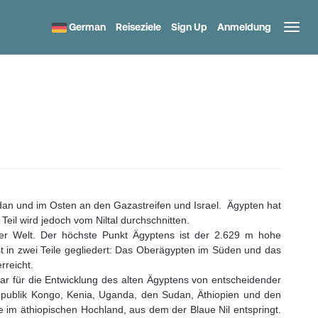
German
Reiseziele
Sign Up
Anmeldung
udan und im Osten an den Gazastreifen und Israel. Ägypten hat
eil wird jedoch vom Niltal durchschnitten.
der Welt. Der höchste Punkt Ägyptens ist der 2.629 m hohe
ist in zwei Teile gegliedert: Das Oberägypten im Süden und das
rreicht.
ar für die Entwicklung des alten Ägyptens von entscheidender
epublik Kongo, Kenia, Uganda, den Sudan, Äthiopien und den
e im äthiopischen Hochland, aus dem der Blaue Nil entspringt.