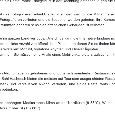
 für Restaurants: Trinkgeld ist in der Rechnung enthalten; fügen Sie 
st das Fotografieren erlaubt, aber in einigen wird für die Mitnahme 
s Fotografieren verboten und die Besucher werden gebeten, ihre Kame
bestimmten anderen sensiblen öffentlichen Gebäuden ist verboten.
rie im ganzen Land verfügbar. Allerdings kann die Internetverbindung 
 beträchtliche Anzahl von öffentlichen Plätzen, an denen Sie es finden k
ereitstellen: Mobinil, Vodafone Ägypten und Etisalat Ägypten.
ekommen. Sie müssen eine Filiale eines Mobilfunkanbieters aufsuchen,
 Alkohol, aber in gehobenen und touristisch orientierten Restaurants w
Sahl Hasheesh bieten die meisten auf Touristen ausgerichteten Rest
ank und Verkauf von Alkohol verboten, und einige Restaurants un
u betrinken.
Orten abhängen: Mediterranes Klima an der Nordküste (9-35°C), Wüsten
twas milder ist (13-38°C).