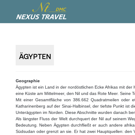
ÄGYPTEN
Geographie
Ägypten ist ein Land in der nordöstlichen Ecke Afrikas mit d
eine Küste am Mittelmeer, den Nil und das Rote Meer. Seine To
Mit einer Gesamtfläche von 386.662 Quadratmeilen oder et
Katharinenberg auf der Sinai-Halbinsel, der tiefste Punkt ist
Unterägypten im Norden. Diese Abschnitte wurden danach benan
Als längster Fluss der Welt durchquert der Nil auf seinem W
Bedeutung. Neben Ägypten durchfließt er auch andere afrik
Südsudan oder grenzt an sie. Er hat zwei Hauptquellen: den V