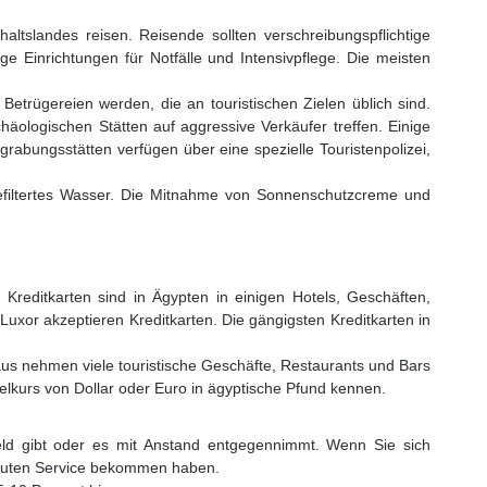
ltslandes reisen. Reisende sollten verschreibungspflichtige
e Einrichtungen für Notfälle und Intensivpflege. Die meisten
Betrügereien werden, die an touristischen Zielen üblich sind.
häologischen Stätten auf aggressive Verkäufer treffen. Einige
abungsstätten verfügen über eine spezielle Touristenpolizei,
efiltertes Wasser. Die Mitnahme von Sonnenschutzcreme und
 Kreditkarten sind in Ägypten in einigen Hotels, Geschäften,
uxor akzeptieren Kreditkarten. Die gängigsten Kreditkarten in
us nehmen viele touristische Geschäfte, Restaurants und Bars
selkurs von Dollar oder Euro in ägyptische Pfund kennen.
geld gibt oder es mit Anstand entgegennimmt. Wenn Sie sich
en guten Service bekommen haben.