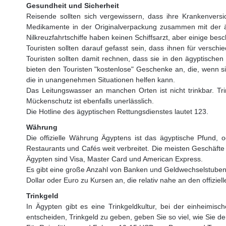
Gesundheit und Sicherheit
Reisende sollten sich vergewissern, dass ihre Krankenversi
Medikamente in der Originalverpackung zusammen mit der ärzt
Nilkreuzfahrtschiffe haben keinen Schiffsarzt, aber einige besc
Touristen sollten darauf gefasst sein, dass ihnen für versch
Touristen sollten damit rechnen, dass sie in den ägyptischen
bieten den Touristen "kostenlose" Geschenke an, die, wenn s
die in unangenehmen Situationen helfen kann.
Das Leitungswasser an manchen Orten ist nicht trinkbar. 
Mückenschutz ist ebenfalls unerlässlich.
Die Hotline des ägyptischen Rettungsdienstes lautet 123.
Währung
Die offizielle Währung Ägyptens ist das ägyptische Pfund, o
Restaurants und Cafés weit verbreitet. Die meisten Geschäfte
Ägypten sind Visa, Master Card und American Express.
Es gibt eine große Anzahl von Banken und Geldwechselstuben,
Dollar oder Euro zu Kursen an, die relativ nahe an den offizie
Trinkgeld
In Ägypten gibt es eine Trinkgeldkultur, bei der einheimi
entscheiden, Trinkgeld zu geben, geben Sie so viel, wie Sie 