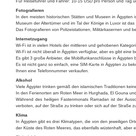
Für Reiseführer und Fahrer: 10-15 USD pro Person und Tag und
Fotografieren
In den meisten historischen Stätten und Museen in Ägypten i
Museum der Altertümer und im Tal der Könige in Luxor ist da
Das Fotografieren von Polizeistationen, Militärkasernen und 
Internetzugang
Wi-Fi ist in vielen Hotels der mittleren und gehobenen Katego
Wi-Fi ist nicht überall in Ägypten verfügbar, aber es gibt eine
Es gibt 3 große Anbieter, die Mobilfunkanschlüsse in Ägypten b
Es ist nicht ganz so einfach, eine SIM-Karte in Ägypten zu b
Ihnen eine Telefonnummer verkaufen.
Alkohol
Viele Ägypter trinken gemäß den islamischen Traditionen keinen
In den Ferienorten am Roten Meer in Hurghada, El Gouna und 
Während des heiligen Fastenmonats Ramadan ist der Aussch
verboten, auf der Straße zu trinken oder sich auf der Straße z
Klima
In Ägypten gibt es drei Klimatypen, die von den jeweiligen 
der Küste des Roten Meeres, das ebenfalls wüstenhaft, aber e