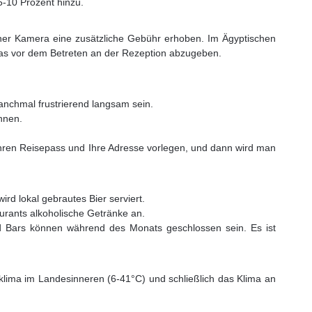
5-10 Prozent hinzu.
einer Kamera eine zusätzliche Gebühr erhoben. Im Ägyptischen
ras vor dem Betreten an der Rezeption abzugeben.
manchmal frustrierend langsam sein.
önnen.
 Ihren Reisepass und Ihre Adresse vorlegen, und dann wird man
ird lokal gebrautes Bier serviert.
aurants alkoholische Getränke an.
d Bars können während des Monats geschlossen sein. Es ist
klima im Landesinneren (6-41°C) und schließlich das Klima an