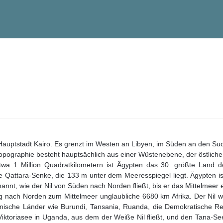
er Hauptstadt Kairo. Es grenzt im Westen an Libyen, im Süden an den S
pographie besteht hauptsächlich aus einer Wüstenebene, der östliche T
wa 1 Million Quadratkilometern ist Ägypten das 30. größte Land 
 die Qattara-Senke, die 133 m unter dem Meeresspiegel liegt. Ägypten 
nt, wie der Nil von Süden nach Norden fließt, bis er das Mittelmeer e
eg nach Norden zum Mittelmeer unglaubliche 6680 km Afrika. Der Nil w
anische Länder wie Burundi, Tansania, Ruanda, die Demokratische R
iktoriasee in Uganda, aus dem der Weiße Nil fließt, und den Tana-Se