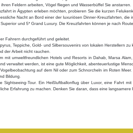
ihren Feldern arbeiten, Vögel fliegen und Wasserbüffel Sie anstarren.
zfahrt in Ägypten erleben möchten, probieren Sie die kurzen Felukenk
essliche Nacht an Bord einer der luxuriösen Dinner-Kreuzfahrten, die
ry Superior und 5* Grand Luxury. Die Kreuzfahrten können je nach Rout
er Fahrern durchgeführt und geleitet.
pyrus, Teppiche, Gold- und Silbersouvenirs von lokalen Herstellern zu
d der Arbeit nicht rauchen.
um mit umweltfreundlichen Hotels und Resorts in Dahab, Marsa Ala
d verwaltet werden, ist eine gute Möglichkeit, abenteuerlustige Mensc
ur Vogelbeobachtung auf dem Nil oder zum Schnorcheln im Roten Meer. 
nd Bildung.
 Sightseeing-Tour. Ein Heißluftballonflug über Luxor, eine Fahrt mi
dliche Erfahrung zu machen. Denken Sie daran, dass eine langsamere R