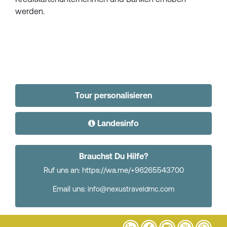
werden.
Tour personalisieren
Landesinfo
Brauchst Du Hilfe?
Ruf uns an: https://wa.me/+96265543700
Email uns:
info@nexustraveldmc.com