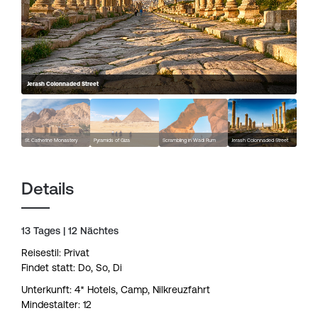
Jerash Colonnaded Street
St. Catherine Monastery
Pyramids of Giza
Scrambling in Wadi Rum
Jerash Colonnaded Street
Details
13 Tages | 12 Nächtes
Reisestil: Privat
Findet statt: Do, So, Di
Unterkunft: 4* Hotels, Camp, Nilkreuzfahrt
Mindestalter: 12