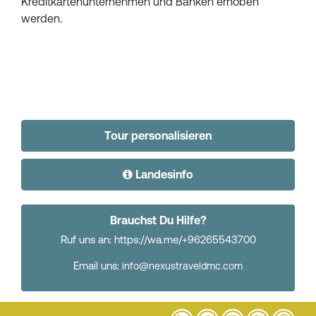
Kreditkartenunternehmen und Banken erhoben
werden.
Tour personalisieren
Landesinfo
Brauchst Du Hilfe?
Ruf uns an: https://wa.me/+96265543700
Email uns:
info@nexustraveldmc.com