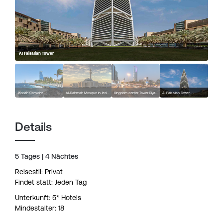
Al Faisaliah Tower
Jeddah Corniche
Al-Rahmah Mosque in Jeddah
Kingdom center Tower Riyadh
Al Faisaliah Tower
Details
5 Tages | 4 Nächtes
Reisestil: Privat
Findet statt: Jeden Tag
Unterkunft: 5* Hotels
Mindestalter: 18