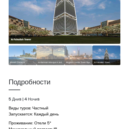
Al Faisaliah Tower
Jeddah Corniche
Al-Rahmah Mosque in Jeddah
Kingdom center Tower Riyadh
Al Faisaliah Tower
Подробности
5 Дниs | 4 Ночиs
Виды туров: Частный
Запускается: Каждый день
Проживание: Отели 5*