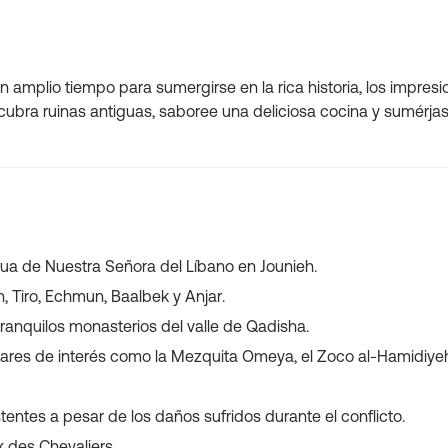
n amplio tiempo para sumergirse en la rica historia, los impres
escubra ruinas antiguas, saboree una deliciosa cocina y sumérjas
tua de Nuestra Señora del Líbano en Jounieh.
, Tiro, Echmun, Baalbek y Anjar.
s tranquilos monasterios del valle de Qadisha.
ares de interés como la Mezquita Omeya, el Zoco al-Hamidiyeh
tentes a pesar de los daños sufridos durante el conflicto.
k des Chevaliers.