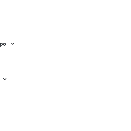
Alepo
po