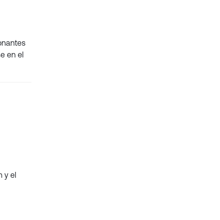
ionantes
e en el
 y el