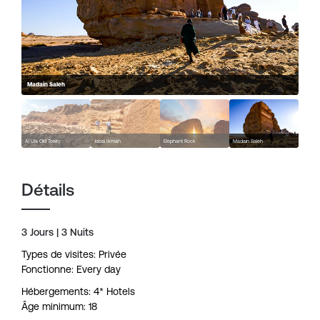
Madain Saleh
Al Ula Old Town
Jabal Ikmah
Elephant Rock
Madain Saleh
Détails
3 Jours | 3 Nuits
Types de visites: Privée
Fonctionne: Every day
Hébergements: 4* Hotels
Âge minimum: 18