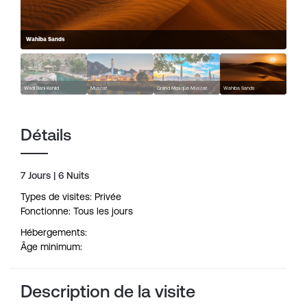
Wahiba Sands
Wadi Bani Kahlid
Muscat
Grand Mosque Muscat
Wahiba Sands
Détails
7 Jours | 6 Nuits
Types de visites: Privée
Fonctionne: Tous les jours
Hébergements:
Âge minimum:
Description de la visite