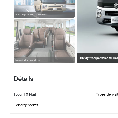
Small Corporate Group Transfer
Luxury Transportation for sma
Inside of a luxury small bus
Détails
1 Jour | 0 Nuit
Types de visi
Hébergements: