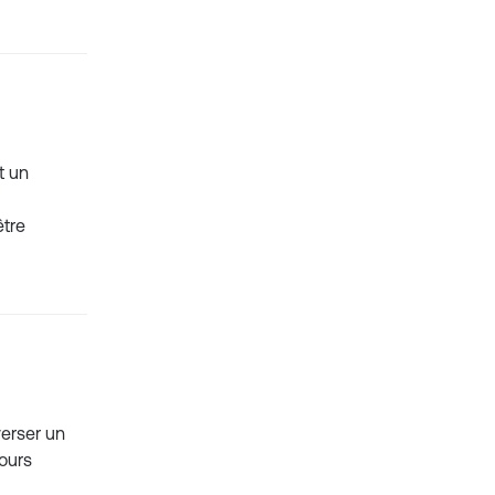
t un
être
verser un
jours