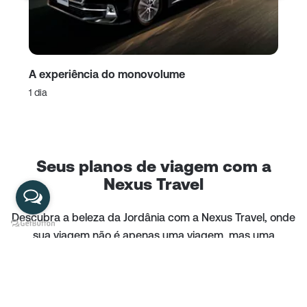
A experiência do monovolume
A 
1 dia
1 d
Seus planos de viagem com a
Nexus Travel
Descubra a beleza da Jordânia com a Nexus Travel, onde
sua viagem não é apenas uma viagem, mas uma
revelação. Explore nossa cativante gama de pacotes
turísticos online e embarque em uma aventura
personalizada de sua escolha. Se o seu coração anseia
pela emoção do trekking, a magia do acampamento