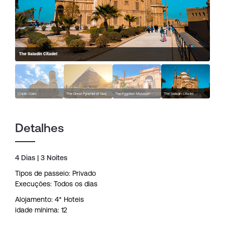
The Saladin Citadel
Coptic Cairo
The Great Pyramid of Giza
The Egyptian Museum
The Saladin Citadel
Detalhes
4 Dias | 3 Noites
Tipos de passeio: Privado
Execuções: Todos os dias
Alojamento: 4* Hoteis
idade mínima: 12