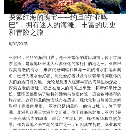
探索红海的瑰宝——约旦的“亚喀
巴”，拥有迷人的海滩、丰富的历史
和冒险之旅
11/02/2025
亚喀巴，约旦的海滨门户，是一座繁荣的港口城市，位于红海
东北角，是该地区最迷人和多样化的旅行目的地之一。亚喀巴
以其清澈的海水、丰富的珊瑚礁和世界一流的潜水胜地而闻
名，已成为潜水爱好者、历史爱好者以及寻求奢华海滨度假的
人们的热门目的地。 无论是想潜入红海丰富的海洋生物深处，
探索古老的遗址，还是在迷人的海滩上享受一杯新鲜果汁放
松，亚喀巴都提供了独特的活动与放松体验，适合各种类型的
旅行者。这座约旦的海滨城市在历史、现代化和自然美景之间
取得了完美的平衡。 亚喀巴是约旦唯一的港口城市，位于亚
洲、非洲和欧洲三大洲的交汇处。位于红海东北角，亚喀巴是
一座充满活力的城市，融合了古老历史、现代奢华和自然美
景。作为该地区最古老的城市之一，它因其在贸易、商业和文