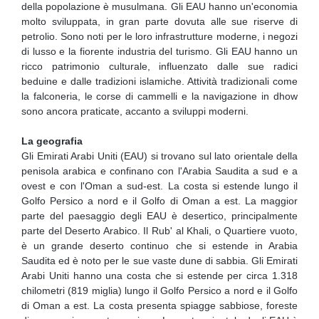
della popolazione è musulmana. Gli EAU hanno un'economia
molto sviluppata, in gran parte dovuta alle sue riserve di
petrolio. Sono noti per le loro infrastrutture moderne, i negozi
di lusso e la fiorente industria del turismo. Gli EAU hanno un
ricco patrimonio culturale, influenzato dalle sue radici
beduine e dalle tradizioni islamiche. Attività tradizionali come
la falconeria, le corse di cammelli e la navigazione in dhow
sono ancora praticate, accanto a sviluppi moderni.
La geografia
Gli Emirati Arabi Uniti (EAU) si trovano sul lato orientale della
penisola arabica e confinano con l'Arabia Saudita a sud e a
ovest e con l'Oman a sud-est. La costa si estende lungo il
Golfo Persico a nord e il Golfo di Oman a est. La maggior
parte del paesaggio degli EAU è desertico, principalmente
parte del Deserto Arabico. Il Rub' al Khali, o Quartiere vuoto,
è un grande deserto continuo che si estende in Arabia
Saudita ed è noto per le sue vaste dune di sabbia. Gli Emirati
Arabi Uniti hanno una costa che si estende per circa 1.318
chilometri (819 miglia) lungo il Golfo Persico a nord e il Golfo
di Oman a est. La costa presenta spiagge sabbiose, foreste