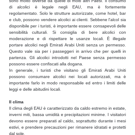
sono molto diverse da quelle di molti altri Paesi. Il consumo
di alcolici è legale negli EAU, ma è fortemente
regolamentato. Solo le strutture autorizzate, come hotel, bar
e club, possono vendere alcolici ai clienti. Sebbene l'alcol sia
disponibile per i turisti, è importante essere consapevoli delle
sensibilità culturali. Si consiglia di bere alcolici con
moderazione e di rispettare le usanze locali. È illegale
portare alcolici negli Emirati Arabi Uniti senza un permesso.
Questo vale sia per i passeggeri in arrivo che per quelli in
partenza. Gli alcolici introdotti nel Paese senza permesso
possono essere confiscati alla dogana.
In generale, i turisti che visitano gli Emirati Arabi Uniti
possono consumare alcolici nei locali autorizzati, ma è
importante farlo in modo responsabile ed entro i limiti delle
leggi e delle abitudini locali.
Il clima
Il clima degli EAU è caratterizzato da caldo estremo in estate,
inverni miti, bassa umidità e precipitazioni minime. I visitatori
devono essere preparati al caldo, soprattutto durante i mesi
estivi, e prendere precauzioni per rimanere idratati e protetti
dal sole.