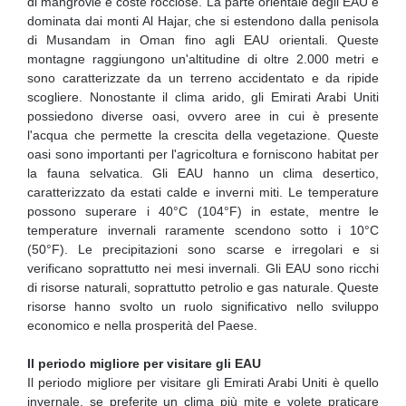
di mangrovie e coste rocciose. La parte orientale degli EAU è
dominata dai monti Al Hajar, che si estendono dalla penisola
di Musandam in Oman fino agli EAU orientali. Queste
montagne raggiungono un'altitudine di oltre 2.000 metri e
sono caratterizzate da un terreno accidentato e da ripide
scogliere. Nonostante il clima arido, gli Emirati Arabi Uniti
possiedono diverse oasi, ovvero aree in cui è presente
l'acqua che permette la crescita della vegetazione. Queste
oasi sono importanti per l'agricoltura e forniscono habitat per
la fauna selvatica. Gli EAU hanno un clima desertico,
caratterizzato da estati calde e inverni miti. Le temperature
possono superare i 40°C (104°F) in estate, mentre le
temperature invernali raramente scendono sotto i 10°C
(50°F). Le precipitazioni sono scarse e irregolari e si
verificano soprattutto nei mesi invernali. Gli EAU sono ricchi
di risorse naturali, soprattutto petrolio e gas naturale. Queste
risorse hanno svolto un ruolo significativo nello sviluppo
economico e nella prosperità del Paese.
Il periodo migliore per visitare gli EAU
Il periodo migliore per visitare gli Emirati Arabi Uniti è quello
invernale, se preferite un clima più mite e volete praticare