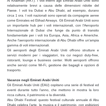
Al Khaimah (RKT). I voli interni agli Emirati Arabi Uniti sono
relativamente brevi a causa delle dimensioni ridotte del
Paese. I voli tra Dubai e Abu Dhabi, ad esempio, durano
circa 1 ora. I voli nazionali sono operati da compagnie aeree
come Emirates ed Etihad Airways. Gli Emirati Arabi Uniti sono
un importante hub per i voli internazionali, con l'Aeroporto
Internazionale di Dubai che funge da punto di transito
fondamentale per i voli tra Europa, Asia, Africa e Americhe.
Anche l'aeroporto internazionale di Abu Dhabi offre un'ampia
gamma di voli internazionali.
Gli aeroporti degli Emirati Arabi Uniti offrono strutture e
servizi moderni per i viaggiatori, tra cui negozi duty-free,
ristoranti, lounge e business center. Molti aeroporti offrono
anche servizi come Wi-Fi, gestione dei bagagli e opzioni di
trasporto.
Vacanze negli Emirati Arabi Uniti
Gli Emirati Arabi Uniti (EAU) ospitano una serie di festival ed
eventi durante tutto l'anno, che mettono in mostra la loro
ricca cultura, il patrimonio e la diversità.
Abu Dhabi Festival: questo festival culturale annuale di Abu
Dhabi celebra l'arte, la musica e il patrimonio, con esibizioni