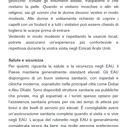
ginocchio. Evitate gli indumenti attillati, trasparenti o che
rivelano la pelle. Quando si visitano moschee o altri siti
religiosi, sia gli uomini che le donne devono vestire in modo
modesto. Alle donne è solitamente richiesto di coprire i
capelli con un foulard e a tutti i visitatori può essere chiesto di
togliersi le scarpe prima di entrare.
Vestendo in modo modesto e rispettando le usanze locali,
potrete assicurarvi un'esperienza più confortevole e
rispettosa durante la vostra visita negli Emirati Arabi Uniti.
Salute e sicurezza
Per quanto riguarda la salute e la sicurezza negli EAU, il
Paese mantiene generalmente standard elevati. Gli EAU
dispongono di un buon sistema sanitario, con ospedali e
cliniche moderne, soprattutto nelle principali città come Dubai
e Abu Dhabi. Sono disponibili strutture sanitarie sia pubbliche
che private, ma gli espatriati e i turisti spesso optano per
l'assistenza sanitaria privata per via dei tempi di attesa più
brevi e dei livelli di servizio più elevati. È consigliabile avere
un'assicurazione sanitaria completa quando si visita o si vive
negli EAU. L'acqua del rubinetto negli EAU è generalmente
considerata sicura da bere, ma molte persone preferiscono