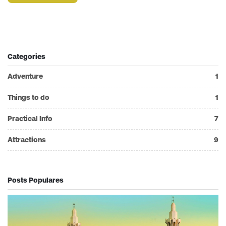
Categories
Adventure
1
Things to do
1
Practical Info
7
Attractions
9
Posts Populares