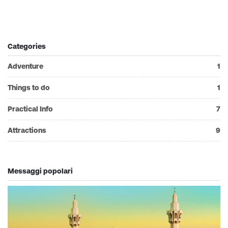
Categories
Adventure
1
Things to do
1
Practical Info
7
Attractions
9
Messaggi popolari