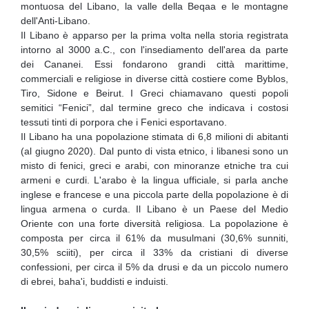
montuosa del Libano, la valle della Beqaa e le montagne
dell'Anti-Libano.
Il Libano è apparso per la prima volta nella storia registrata
intorno al 3000 a.C., con l'insediamento dell'area da parte
dei Cananei. Essi fondarono grandi città marittime,
commerciali e religiose in diverse città costiere come Byblos,
Tiro, Sidone e Beirut. I Greci chiamavano questi popoli
semitici “Fenici”, dal termine greco che indicava i costosi
tessuti tinti di porpora che i Fenici esportavano.
Il Libano ha una popolazione stimata di 6,8 milioni di abitanti
(al giugno 2020). Dal punto di vista etnico, i libanesi sono un
misto di fenici, greci e arabi, con minoranze etniche tra cui
armeni e curdi. L'arabo è la lingua ufficiale, si parla anche
inglese e francese e una piccola parte della popolazione è di
lingua armena o curda. Il Libano è un Paese del Medio
Oriente con una forte diversità religiosa. La popolazione è
composta per circa il 61% da musulmani (30,6% sunniti,
30,5% sciiti), per circa il 33% da cristiani di diverse
confessioni, per circa il 5% da drusi e da un piccolo numero
di ebrei, baha'i, buddisti e induisti.