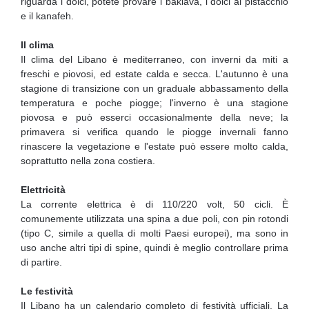
riguarda i dolci, potete provare i baklava, i dolci al pistacchio
e il kanafeh.
Il clima
Il clima del Libano è mediterraneo, con inverni da miti a
freschi e piovosi, ed estate calda e secca. L'autunno è una
stagione di transizione con un graduale abbassamento della
temperatura e poche piogge; l'inverno è una stagione
piovosa e può esserci occasionalmente della neve; la
primavera si verifica quando le piogge invernali fanno
rinascere la vegetazione e l'estate può essere molto calda,
soprattutto nella zona costiera.
Elettricità
La corrente elettrica è di 110/220 volt, 50 cicli. È
comunemente utilizzata una spina a due poli, con pin rotondi
(tipo C, simile a quella di molti Paesi europei), ma sono in
uso anche altri tipi di spine, quindi è meglio controllare prima
di partire.
Le festività
Il Libano ha un calendario completo di festività ufficiali. La