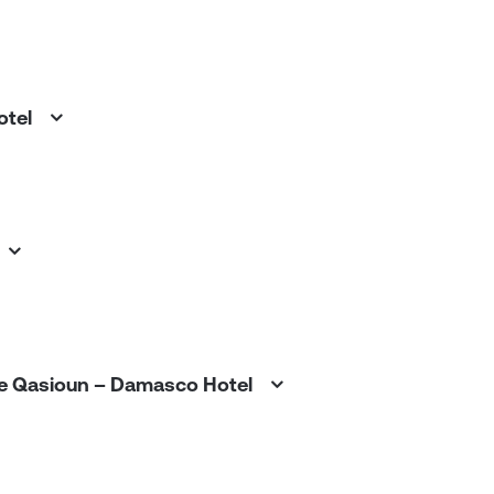
Hotel
l
nte Qasioun – Damasco Hotel