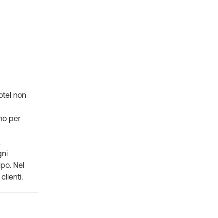
otel non
no per
.
gni
ipo. Nel
clienti.