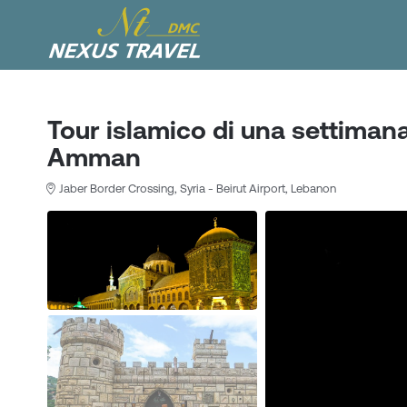
Tour islamico di una settimana
Amman
Jaber Border Crossing, Syria - Beirut Airport, Lebanon