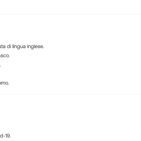
ta di lingua inglese.
asco.
.
orno.
id-19.