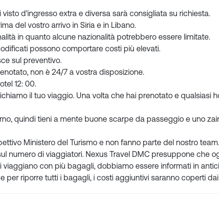
i visto d'ingresso extra e diversa sarà consigliata su richiesta.
a del vostro arrivo in Siria e in Libano.
alità in quanto alcune nazionalità potrebbero essere limitate.
i modificati possono comportare costi più elevati.
ce sul preventivo.
enotato, non è 24/7 a vostra disposizione.
otel 12: 00.
fichiamo il tuo viaggio. Una volta che hai prenotato e qualsiasi h
iorno, quindi tieni a mente buone scarpe da passeggio e uno zai
ispettivo Ministero del Turismo e non fanno parte del nostro team
sa sul numero di viaggiatori. Nexus Travel DMC presuppone che o
nti viaggiano con più bagagli, dobbiamo essere informati in antic
per riporre tutti i bagagli, i costi aggiuntivi saranno coperti dai 