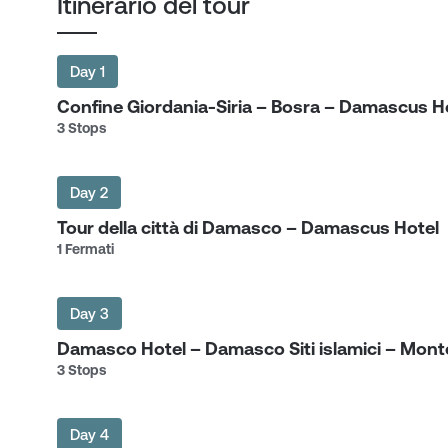
Itinerario del tour
Day 1
Confine Giordania-Siria – Bosra – Damascus 
3 Stops
Day 2
Tour della città di Damasco – Damascus Hote
1 Fermati
Day 3
Damasco Hotel – Damasco Siti islamici – Mo
3 Stops
Day 4