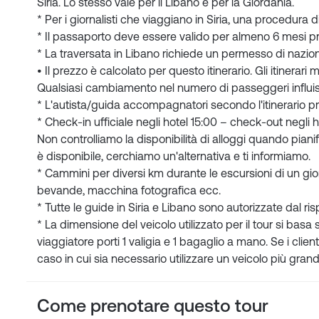
Siria. Lo stesso vale per il Libano e per la Giordania.
* Per i giornalisti che viaggiano in Siria, una procedura d
* Il passaporto deve essere valido per almeno 6 mesi prim
* La traversata in Libano richiede un permesso di nazion
• Il prezzo è calcolato per questo itinerario. Gli itinerar
Qualsiasi cambiamento nel numero di passeggeri influis
* L'autista/guida accompagnatori secondo l'itinerario pr
* Check-in ufficiale negli hotel 15:00 – check-out negli h
Non controlliamo la disponibilità di alloggi quando piani
è disponibile, cerchiamo un'alternativa e ti informiamo.
* Cammini per diversi km durante le escursioni di un g
bevande, macchina fotografica ecc.
* Tutte le guide in Siria e Libano sono autorizzate dal r
* La dimensione del veicolo utilizzato per il tour si ba
viaggiatore porti 1 valigia e 1 bagaglio a mano. Se i clie
caso in cui sia necessario utilizzare un veicolo più grande 
Come prenotare questo tour