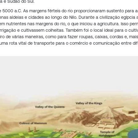
da e Sudão do Sul.
5000 a.C. As margens férteis do rio proporcionaram sustento para a
s aldeias e cidades ao longo do Nilo. Durante a civilização egípcia a
 nutrientes nas margens do rio, o que iniciou a agricultura. Isso per
igação e cultivassem colheitas. Também foi o local ideal para o culti
iro de várias maneiras, como para fazer roupas, caixas, cordas e, mai
 uma rota vital de transporte para o comércio e comunicação entre di