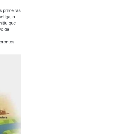
s primeiras
ntiga, o
mitiu que
vo da
s
ferentes