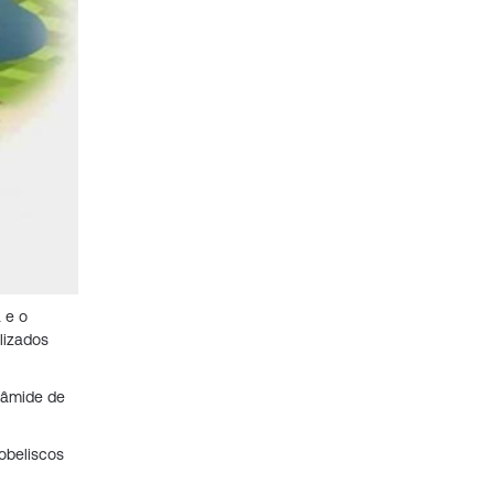
 e o
lizados
râmide de
obeliscos