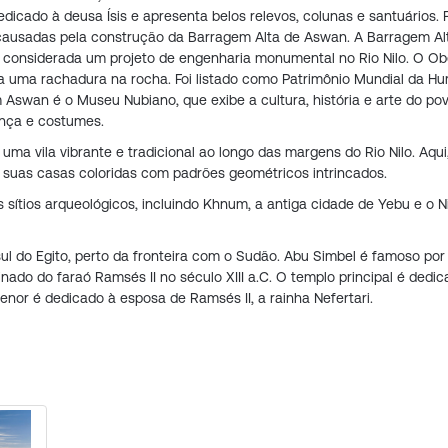
 dedicado à deusa Ísis e apresenta belos relevos, colunas e santuários. F
s causadas pela construção da Barragem Alta de Aswan. A Barragem Al
é considerada um projeto de engenharia monumental no Rio Nilo. O Ob
a uma rachadura na rocha. Foi listado como Patrimônio Mundial da H
 Aswan é o Museu Nubiano, que exibe a cultura, história e arte do pov
rança e costumes.
a vila vibrante e tradicional ao longo das margens do Rio Nilo. Aqui
r suas casas coloridas com padrões geométricos intrincados.
ios sítios arqueológicos, incluindo Khnum, a antiga cidade de Yebu e o N
l do Egito, perto da fronteira com o Sudão. Abu Simbel é famoso por
nado do faraó Ramsés II no século XIII a.C. O templo principal é dedi
or é dedicado à esposa de Ramsés II, a rainha Nefertari.