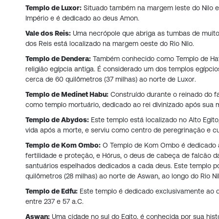
Templo de Luxor:
Situado também na margem leste do Nilo em
Império e é dedicado ao deus Amon.
Vale dos Reis:
Uma necrópole que abriga as tumbas de muitos
dos Reis está localizado na margem oeste do Rio Nilo.
Templo de Dendera:
Também conhecido como Templo de Hathor
religião egípcia antiga. É considerado um dos templos egípci
cerca de 60 quilômetros (37 milhas) ao norte de Luxor.
Templo de Medinet Habu:
Construído durante o reinado do far
como templo mortuário, dedicado ao rei divinizado após sua 
Templo de Abydos:
Este templo está localizado no Alto Egit
vida após a morte, e serviu como centro de peregrinação e cul
Templo de Kom Ombo:
O Templo de Kom Ombo é dedicado a d
fertilidade e proteção, e Hórus, o deus de cabeça de falcão d
santuários espelhados dedicados a cada deus. Este templo p
quilômetros (28 milhas) ao norte de Aswan, ao longo do Rio Nil
Templo de Edfu:
Este templo é dedicado exclusivamente ao de
entre 237 e 57 a.C.
Aswan:
Uma cidade no sul do Egito, é conhecida por sua histó