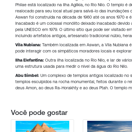
Philae está localizado na Ilha Agilkia, no Rio Nilo. O templo é
realocado para seu local atual para salvá-lo das inundaçõe
Aswan foi construída na década de 1960 até os anos 1970 e 
Inacabado é um colossal monólito deixado inacabado devido 
pela UNESCO em 1979. O último sítio que pode ser visitado em
incluindo artefatos antigos, artesanato tradicional núbio, he
Vila Nubiana:
Também localizada em Aswan, a Vila Nubiana é um
pode interagir com os simpáticos moradores locais e explora
Ilha Elefantina:
Outra ilha localizada no Rio Nilo, e lar de vár
uma estrutura usada para medir o nível da água do Rio Nilo.
Abu Simbel:
Um complexo de templos antigos localizado no su
templos esculpidos na rocha monumental, feitos durante o rei
deus Amon, ao deus Ra-Horakhty e ao deus Ptah. O templo men
Você pode gostar