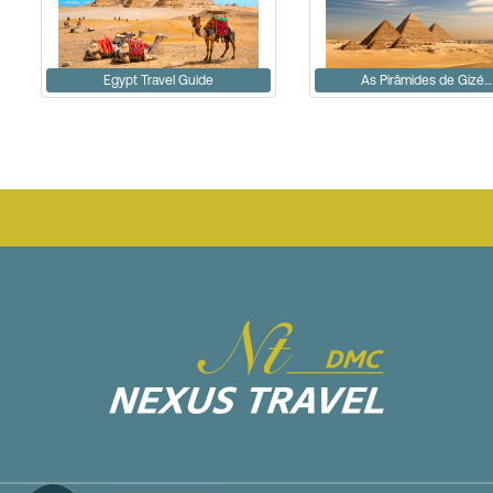
Egypt Travel Guide
As Pirâmides de Gizé…