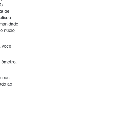
oi
ta de
elisco
umanidade
o núbio,
, você
ilômetro,
 seus
cado ao