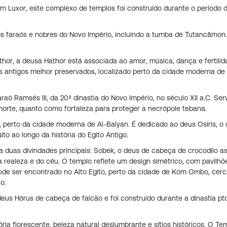
 Luxor, este complexo de templos foi construído durante o período 
 faraós e nobres do Novo Império, incluindo a tumba de Tutancâmon.
, a deusa Hathor está associada ao amor, música, dança e fertilid
os antigos melhor preservados, localizado perto da cidade moderna de
aó Ramsés III, da 20ª dinastia do Novo Império, no século XII a.C. Ser
morte, quanto como fortaleza para proteger a necrópole tebana.
o, perto da cidade moderna de Al-Balyan. É dedicado ao deus Osíris, o
to ao longo da história do Egito Antigo.
uas divindades principais: Sobek, o deus de cabeça de crocodilo a
a realeza e do céu. O templo reflete um design simétrico, com pavilhõ
ode ser encontrado no Alto Egito, perto da cidade de Kom Ombo, cerc
o.
us Hórus de cabeça de falcão e foi construído durante a dinastia pt
ria florescente, beleza natural deslumbrante e sítios históricos. O Te