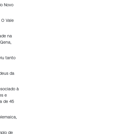
do Novo
 O Vale
ade na
 Qena,
viu tanto
 deus da
ssociado à
es e
a de 45
olemaica,
mplo de